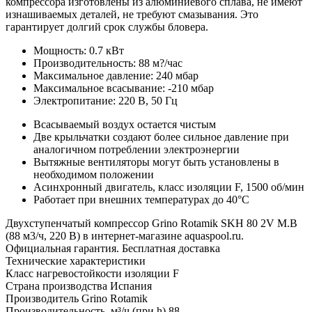
компрессора изготовлены из алюминиевого сплава, не имеют
изнашиваемых деталей, не требуют смазывания. Это
гарантирует долгий срок службы бловера.
Мощность: 0.7 кВт
Производительность: 88 м?/час
Максимальное давление: 240 мбар
Максимальное всасывание: -210 мбар
Электропитание: 220 В, 50 Гц
Всасываемый воздух остается чистым
Две крыльчатки создают более сильное давление при
аналогичном потреблении электроэнергии
Вытяжные вентиляторы могут быть установлены в
необходимом положении
Асинхронный двигатель, класс изоляции F, 1500 об/мин
Работает при внешних температурах до 40°С
Двухступенчатый компрессор Grino Rotamik SKH 80 2V М.В
(88 м3/ч, 220 В) в интернет-магазине aquaspool.ru.
Официальная гарантия. Бесплатная доставка
Технические характеристики
Класс нагревостойкости изоляции
F
Страна производства
Испания
Производитель
Grino Rotamik
Производительность, м³/ч (при h)
88