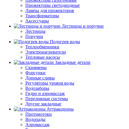
Прожекторы галогеновые
Прожекторы светодиодные
Лампы для прожекторов
Трансформаторы
Аксессуары
Лестницы и поручни
Лестницы
Поручни
Подогрев воды
Теплообменники
Электронагреватели
Тепловые насосы
Закладные детали
Скиммеры
Форсунки
Донные сливы
Регуляторы уровня воды
Водозаборы
Гидро и аэромассаж
Переливные системы
Другие закладные
Аттракционы
Противотоки
Водопады
Аэромассаж