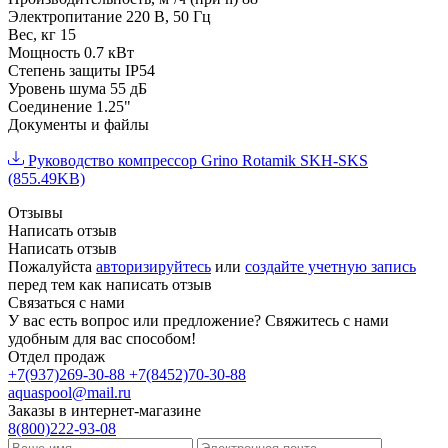
Электропитание
220 В, 50 Гц
Вес, кг
15
Мощность
0.7 кВт
Степень защиты
IP54
Уровень шума
55 дБ
Соединение
1.25"
Документы и файлы
Руководство компрессор Grino Rotamik SKH-SKS
(855.49KB)
Отзывы
Написать отзыв
Написать отзыв
Пожалуйста
авторизируйтесь
или
создайте учетную запись
перед тем как написать отзыв
Связаться с нами
У вас есть вопрос или предложение? Свяжитесь с нами
удобным для вас способом!
Отдел продаж
+7(937)269-30-88
+7(8452)70-30-88
aquaspool@mail.ru
Заказы в интернет-магазине
8(800)222-93-08