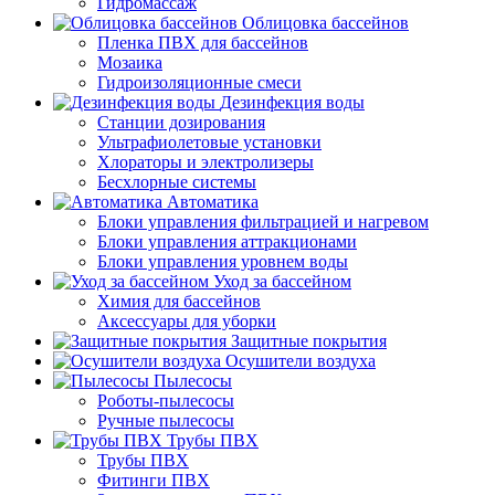
Гидромассаж
Облицовка бассейнов
Пленка ПВХ для бассейнов
Мозаика
Гидроизоляционные смеси
Дезинфекция воды
Станции дозирования
Ультрафиолетовые установки
Хлораторы и электролизеры
Бесхлорные системы
Автоматика
Блоки управления фильтрацией и нагревом
Блоки управления аттракционами
Блоки управления уровнем воды
Уход за бассейном
Химия для бассейнов
Аксессуары для уборки
Защитные покрытия
Осушители воздуха
Пылесосы
Роботы-пылесосы
Ручные пылесосы
Трубы ПВХ
Трубы ПВХ
Фитинги ПВХ