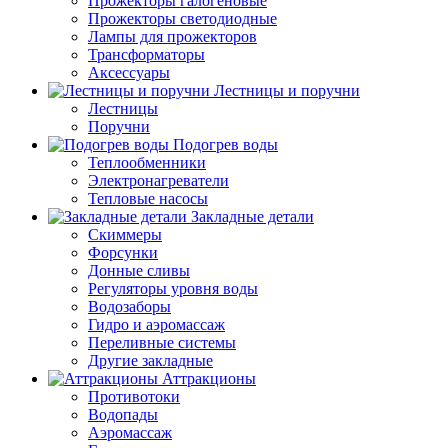
Прожекторы галогеновые
Прожекторы светодиодные
Лампы для прожекторов
Трансформаторы
Аксессуары
Лестницы и поручни
Лестницы
Поручни
Подогрев воды
Теплообменники
Электронагреватели
Тепловые насосы
Закладные детали
Скиммеры
Форсунки
Донные сливы
Регуляторы уровня воды
Водозаборы
Гидро и аэромассаж
Переливные системы
Другие закладные
Аттракционы
Противотоки
Водопады
Аэромассаж