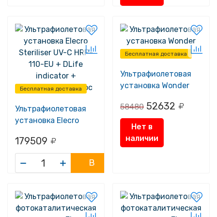
Бесплатная доставка
Ультрафиолетовая
установка Wonder
Бесплатная доставка
SP-V
52632
58480
Ультрафиолетовая
установка Elecro
Нет в
Steriliser UV-C HRP-
наличии
179509
110-EU + DLife
indicator +
В
дозирующий насос
корзину