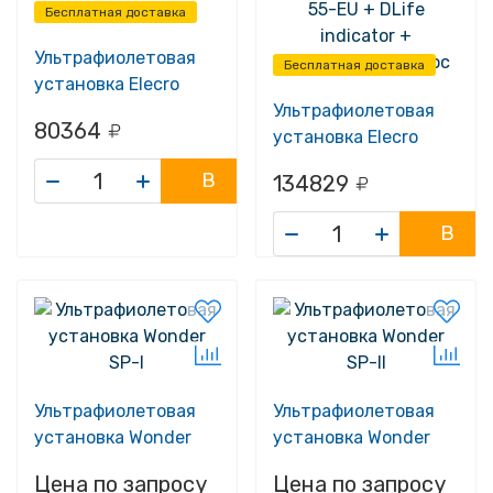
Бесплатная доставка
Ультрафиолетовая
Бесплатная доставка
установка Elecro
Steriliser UV-C E-
Ультрафиолетовая
80364
PP2-55
установка Elecro
Steriliser UV-C HRP-
В
134829
55-EU + DLife
корзину
indicator +
В
дозирующий насос
корзину
Ультрафиолетовая
Ультрафиолетовая
установка Wonder
установка Wonder
SP-I
SP-II
Цена по запросу
Цена по запросу