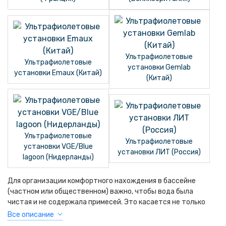
Ультрафиолетовые
Ультрафиолетовые
установки Gemlab
установки Emaux (Китай)
(Китай)
Ультрафиолетовые
Ультрафиолетовые
установки VGE/Blue
установки ЛИТ (Россия)
lagoon (Нидерланды)
Для организации комфортного нахождения в бассейне
(частном или общественном) важно, чтобы вода была
чистая и не содержала примесей. Это касается не только
механических частиц, с которыми идеально справляются
Все описание
фильтры и фильтрующие установки. Важно, чтобы в толще