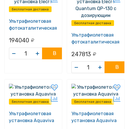
Бесплатная доставка
Ультрафиолетовая
Бесплатная доставка
фотокаталитическая
установка Elecro
Ультрафиолетовая
194040
Quantum Q-130
фотокаталитическая
установка Elecro
В
247813
Quantum QP-130 с
корзину
дозирующим
В
насосом
корзину
Бесплатная доставка
Бесплатная доставка
Ультрафиолетовая
Ультрафиолетовая
установка Aquaviva
установка Aquaviva
AVUF
AVUF HDPE