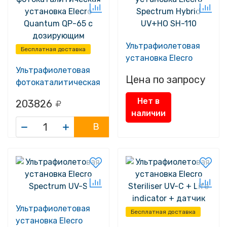
Ультрафиолетовая
Бесплатная доставка
установка Elecro
Ультрафиолетовая
Spectrum Hybrid
Цена по запросу
фотокаталитическая
UV+HO SH-110
установка Elecro
Нет в
203826
Quantum QP-65 с
наличии
дозирующим
В
насосом
корзину
Ультрафиолетовая
Бесплатная доставка
установка Elecro