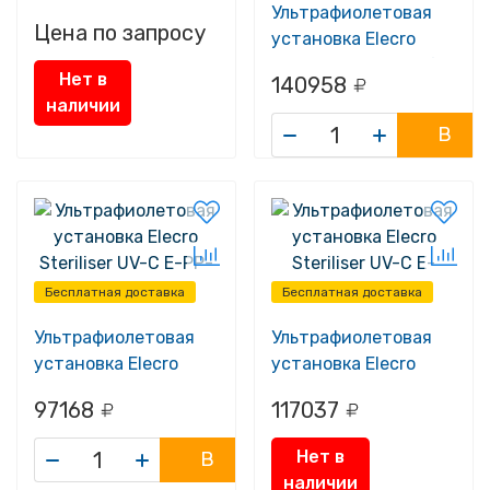
Spectrum UV-S
Ультрафиолетовая
Цена по запросу
установка Elecro
Steriliser UV-C + Life
Нет в
140958
indicator + датчик
наличии
протока
В
корзину
Бесплатная доставка
Бесплатная доставка
Ультрафиолетовая
Ультрафиолетовая
установка Elecro
установка Elecro
Steriliser UV-C E-PP-
Steriliser UV-C E-
97168
117037
110
PP2-110
Нет в
В
наличии
корзину