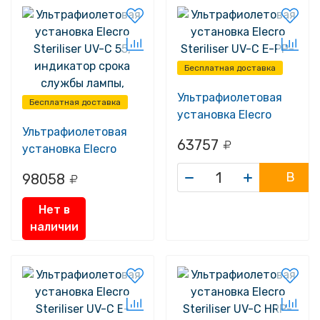
Бесплатная доставка
Ультрафиолетовая
Бесплатная доставка
установка Elecro
Ультрафиолетовая
Steriliser UV-C E-PP-
63757
установка Elecro
55
Steriliser UV-C 55,
В
98058
индикатор срока
корзину
службы лампы,
Нет в
датчик протока
наличии