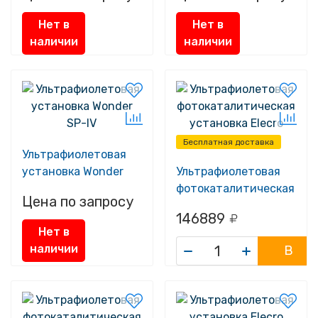
Нет в
Нет в
наличии
наличии
Бесплатная доставка
Ультрафиолетовая
установка Wonder
Ультрафиолетовая
SP-IV
фотокаталитическая
Цена по запросу
установка Elecro
146889
Quantum Q-65
Нет в
наличии
В
корзину