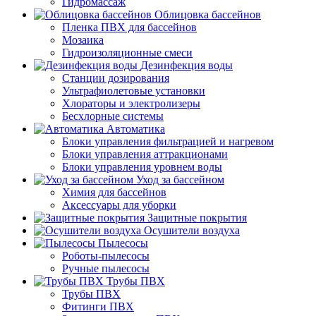
Гидромассаж
Облицовка бассейнов
Пленка ПВХ для бассейнов
Мозаика
Гидроизоляционные смеси
Дезинфекция воды
Станции дозирования
Ультрафиолетовые установки
Хлораторы и электролизеры
Бесхлорные системы
Автоматика
Блоки управления фильтрацией и нагревом
Блоки управления аттракционами
Блоки управления уровнем воды
Уход за бассейном
Химия для бассейнов
Аксессуары для уборки
Защитные покрытия
Осушители воздуха
Пылесосы
Роботы-пылесосы
Ручные пылесосы
Трубы ПВХ
Трубы ПВХ
Фитинги ПВХ