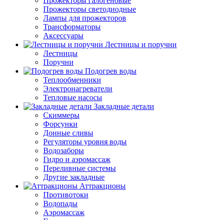
Прожекторы галогеновые
Прожекторы светодиодные
Лампы для прожекторов
Трансформаторы
Аксессуары
Лестницы и поручни
Лестницы
Поручни
Подогрев воды
Теплообменники
Электронагреватели
Тепловые насосы
Закладные детали
Скиммеры
Форсунки
Донные сливы
Регуляторы уровня воды
Водозаборы
Гидро и аэромассаж
Переливные системы
Другие закладные
Аттракционы
Противотоки
Водопады
Аэромассаж