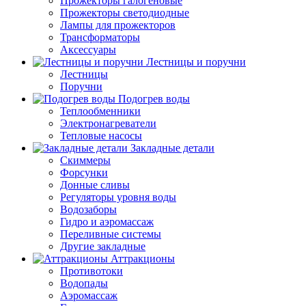
Прожекторы галогеновые
Прожекторы светодиодные
Лампы для прожекторов
Трансформаторы
Аксессуары
Лестницы и поручни
Лестницы
Поручни
Подогрев воды
Теплообменники
Электронагреватели
Тепловые насосы
Закладные детали
Скиммеры
Форсунки
Донные сливы
Регуляторы уровня воды
Водозаборы
Гидро и аэромассаж
Переливные системы
Другие закладные
Аттракционы
Противотоки
Водопады
Аэромассаж