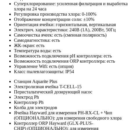
Суперхлорирование: усиленная фильтрация и выработка
хлора на 24 часа
Регулировка производства хлора: 0-100%
Отображение концентрации соли: ±10%
Ориентация ячейки: горизонтальная, вертикальная
Электрич. характеристики: 240В (1А), 200Вт, 50Гц
Самоочистка ячеек: есть (сменная полярность)
Самодиагностика: есть
ЖК-экран: есть
Температура воды: есть
Возможность подключения pH контроллера: есть
Возможность подключения ORP контроллера: есть
Управление Wifi: есть (опция)
Класс пылевлагозащиты: IP54
Станция Aquarite Plus
Электролизная ячейка T-CELL-15
Перистальтический дозирующий насос
Электрод Ph
Контроллер Ph
Колба для электродов
Ячейка Hayward для измерения PH-RX-CL + Чип
(ОПЦИОНАЛЬНО): для измерения свободного хлора
Контроллер ORP Hayward (GLX-PLUS-
CHIP) (ОПЦИОНАЛЬНО): для измерения