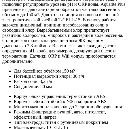
позволяет регулировать уровень pH и ORP воды. Aquarite Plus
применяется для санитарной обработки частных бассейнов
объемом до 150 м?. Для этого станция оснащена выносной
электролитической ячейкой T-CELL-15. В основу работы
заложен цикличный принцип преобразования соли в
свободный хлор. Вырабатываемый хлор препятствует
развитию водорослей, микробов и бактерий в воде бассейна.
Станция контроля оснащена цветным ЖК-экраном
диагональю 2.8 дюймов. В комплект также входит датчик
определения pH, колба для замеров, дозирующий насос и
термодатчик. Датчики ORP и Wifi модуль приобретаются
дополнительно.
Для бассейнов объёмом 150 м?
Потенциал выработки хлора: 30 г/ч
Расход соли: 3,2 г/л
Соединение: 50 мм
Корпус блока управления: термостойкий ABS
Корпус ячейки: стойкий к УФ и коррозии ABS
Многозадачность: контроль до 7 единиц оборудования
Режимы фильтрации: ручной, авто, интеллект,
эффективный, нагрев
Тип электрода: титан с рутениевым покрытием
Модель ячейки: T-CELL-15