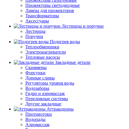
Прожекторы галогеновые
Прожекторы светодиодные
Лампы для прожекторов
Трансформаторы
Аксессуары
Лестницы и поручни
Лестницы
Поручни
Подогрев воды
Теплообменники
Электронагреватели
Тепловые насосы
Закладные детали
Скиммеры
Форсунки
Донные сливы
Регуляторы уровня воды
Водозаборы
Гидро и аэромассаж
Переливные системы
Другие закладные
Аттракционы
Противотоки
Водопады
Аэромассаж