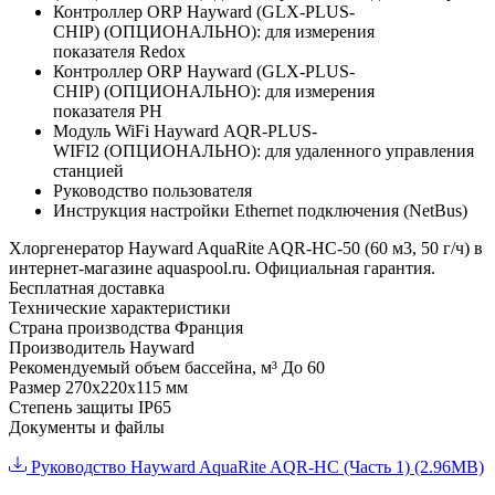
Контроллер ORP Hayward (GLX-PLUS-
CHIP) (ОПЦИОНАЛЬНО): для измерения
показателя Redox
Контроллер ORP Hayward (GLX-PLUS-
CHIP) (ОПЦИОНАЛЬНО): для измерения
показателя PH
Модуль WiFi Hayward AQR-PLUS-
WIFI2 (ОПЦИОНАЛЬНО): для удаленного управления
станцией
Руководство пользователя
Инструкция настройки Ethernet подключения (NetBus)
Хлоргенератор Hayward AquaRite AQR-HC-50 (60 м3, 50 г/ч) в
интернет-магазине aquaspool.ru. Официальная гарантия.
Бесплатная доставка
Технические характеристики
Страна производства
Франция
Производитель
Hayward
Рекомендуемый объем бассейна, м³
До 60
Размер
270х220х115 мм
Степень защиты
IP65
Документы и файлы
Руководство Hayward AquaRite AQR-HC (Часть 1) (2.96MB)