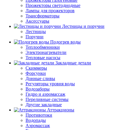
Прожекторы галогеновые
Прожекторы светодиодные
Лампы для прожекторов
Трансформаторы
Аксессуары
Лестницы и поручни
Лестницы
Поручни
Подогрев воды
Теплообменники
Электронагреватели
Тепловые насосы
Закладные детали
Скиммеры
Форсунки
Донные сливы
Регуляторы уровня воды
Водозаборы
Гидро и аэромассаж
Переливные системы
Другие закладные
Аттракционы
Противотоки
Водопады
Аэромассаж