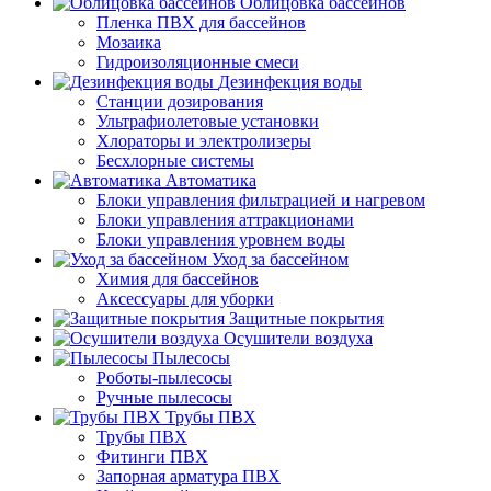
Облицовка бассейнов
Пленка ПВХ для бассейнов
Мозаика
Гидроизоляционные смеси
Дезинфекция воды
Станции дозирования
Ультрафиолетовые установки
Хлораторы и электролизеры
Бесхлорные системы
Автоматика
Блоки управления фильтрацией и нагревом
Блоки управления аттракционами
Блоки управления уровнем воды
Уход за бассейном
Химия для бассейнов
Аксессуары для уборки
Защитные покрытия
Осушители воздуха
Пылесосы
Роботы-пылесосы
Ручные пылесосы
Трубы ПВХ
Трубы ПВХ
Фитинги ПВХ
Запорная арматура ПВХ