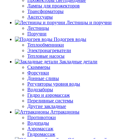
Прожекторы светодиодные
Лампы для прожекторов
Трансформаторы
Аксессуары
Лестницы и поручни
Лестницы
Поручни
Подогрев воды
Теплообменники
Электронагреватели
Тепловые насосы
Закладные детали
Скиммеры
Форсунки
Донные сливы
Регуляторы уровня воды
Водозаборы
Гидро и аэромассаж
Переливные системы
Другие закладные
Аттракционы
Противотоки
Водопады
Аэромассаж
Гидромассаж