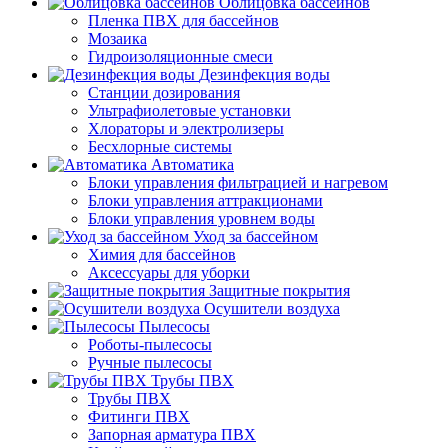
Облицовка бассейнов
Пленка ПВХ для бассейнов
Мозаика
Гидроизоляционные смеси
Дезинфекция воды
Станции дозирования
Ультрафиолетовые установки
Хлораторы и электролизеры
Бесхлорные системы
Автоматика
Блоки управления фильтрацией и нагревом
Блоки управления аттракционами
Блоки управления уровнем воды
Уход за бассейном
Химия для бассейнов
Аксессуары для уборки
Защитные покрытия
Осушители воздуха
Пылесосы
Роботы-пылесосы
Ручные пылесосы
Трубы ПВХ
Трубы ПВХ
Фитинги ПВХ
Запорная арматура ПВХ