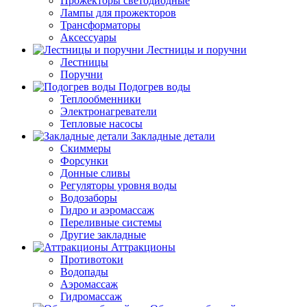
Прожекторы светодиодные
Лампы для прожекторов
Трансформаторы
Аксессуары
Лестницы и поручни
Лестницы
Поручни
Подогрев воды
Теплообменники
Электронагреватели
Тепловые насосы
Закладные детали
Скиммеры
Форсунки
Донные сливы
Регуляторы уровня воды
Водозаборы
Гидро и аэромассаж
Переливные системы
Другие закладные
Аттракционы
Противотоки
Водопады
Аэромассаж
Гидромассаж