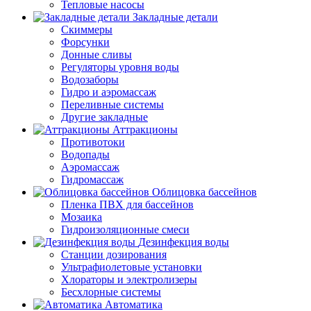
Тепловые насосы
Закладные детали
Скиммеры
Форсунки
Донные сливы
Регуляторы уровня воды
Водозаборы
Гидро и аэромассаж
Переливные системы
Другие закладные
Аттракционы
Противотоки
Водопады
Аэромассаж
Гидромассаж
Облицовка бассейнов
Пленка ПВХ для бассейнов
Мозаика
Гидроизоляционные смеси
Дезинфекция воды
Станции дозирования
Ультрафиолетовые установки
Хлораторы и электролизеры
Бесхлорные системы
Автоматика