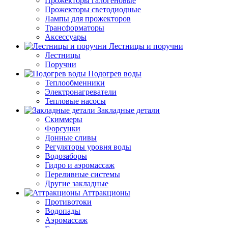
Прожекторы галогеновые
Прожекторы светодиодные
Лампы для прожекторов
Трансформаторы
Аксессуары
Лестницы и поручни
Лестницы
Поручни
Подогрев воды
Теплообменники
Электронагреватели
Тепловые насосы
Закладные детали
Скиммеры
Форсунки
Донные сливы
Регуляторы уровня воды
Водозаборы
Гидро и аэромассаж
Переливные системы
Другие закладные
Аттракционы
Противотоки
Водопады
Аэромассаж