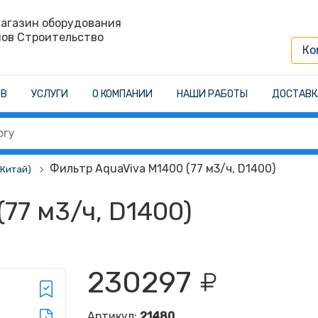
агазин оборудования
нов Строительство
Ко
ОВ
УСЛУГИ
О КОМПАНИИ
НАШИ РАБОТЫ
ДОСТАВК
Фильтр AquaViva M1400 (77 м3/ч, D1400)
(Китай)
77 м3/ч, D1400)
230297
Артикул:
21480