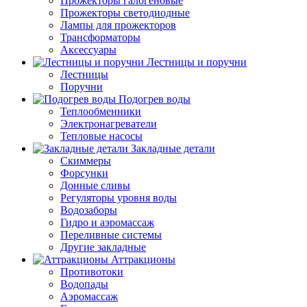
Прожекторы галогеновые
Прожекторы светодиодные
Лампы для прожекторов
Трансформаторы
Аксессуары
Лестницы и поручни
Лестницы
Поручни
Подогрев воды
Теплообменники
Электронагреватели
Тепловые насосы
Закладные детали
Скиммеры
Форсунки
Донные сливы
Регуляторы уровня воды
Водозаборы
Гидро и аэромассаж
Переливные системы
Другие закладные
Аттракционы
Противотоки
Водопады
Аэромассаж