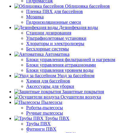
Гидромассаж
Облицовка бассейнов
Пленка ПВХ для бассейнов
Мозаика
Гидроизоляционные смеси
Дезинфекция воды
Станции дозирования
Ультрафиолетовые установки
Хлораторы и электролизеры
Бесхлорные системы
Автоматика
Блоки управления фильтрацией и нагревом
Блоки управления аттракционами
Блоки управления уровнем воды
Уход за бассейном
Химия для бассейнов
Аксессуары для уборки
Защитные покрытия
Осушители воздуха
Пылесосы
Роботы-пылесосы
Ручные пылесосы
Трубы ПВХ
Трубы ПВХ
Фитинги ПВХ