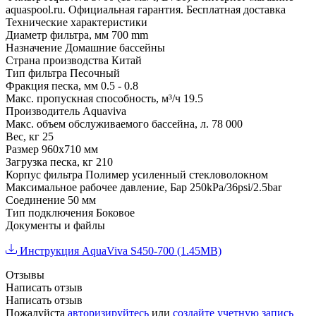
aquaspool.ru. Официальная гарантия. Бесплатная доставка
Технические характеристики
Диаметр фильтра, мм
700 mm
Назначение
Домашние бассейны
Страна производства
Китай
Тип фильтра
Песочный
Фракция песка, мм
0.5 - 0.8
Макс. пропускная способность, м³/ч
19.5
Производитель
Aquaviva
Макс. объем обслуживаемого бассейна, л.
78 000
Вес, кг
25
Размер
960х710 мм
Загрузка песка, кг
210
Корпус фильтра
Полимер усиленный стекловолокном
Максимальное рабочее давление, Бар
250kPa/36psi/2.5bar
Соединение
50 мм
Тип подключения
Боковое
Документы и файлы
Инструкция AquaViva S450-700 (1.45MB)
Отзывы
Написать отзыв
Написать отзыв
Пожалуйста
авторизируйтесь
или
создайте учетную запись