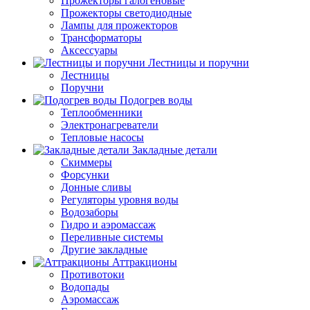
Прожекторы галогеновые
Прожекторы светодиодные
Лампы для прожекторов
Трансформаторы
Аксессуары
Лестницы и поручни
Лестницы
Поручни
Подогрев воды
Теплообменники
Электронагреватели
Тепловые насосы
Закладные детали
Скиммеры
Форсунки
Донные сливы
Регуляторы уровня воды
Водозаборы
Гидро и аэромассаж
Переливные системы
Другие закладные
Аттракционы
Противотоки
Водопады
Аэромассаж