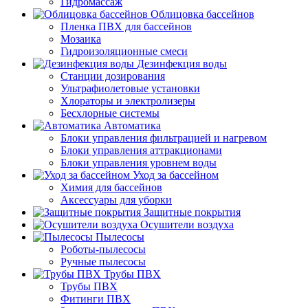
Гидромассаж
Облицовка бассейнов
Пленка ПВХ для бассейнов
Мозаика
Гидроизоляционные смеси
Дезинфекция воды
Станции дозирования
Ультрафиолетовые установки
Хлораторы и электролизеры
Бесхлорные системы
Автоматика
Блоки управления фильтрацией и нагревом
Блоки управления аттракционами
Блоки управления уровнем воды
Уход за бассейном
Химия для бассейнов
Аксессуары для уборки
Защитные покрытия
Осушители воздуха
Пылесосы
Роботы-пылесосы
Ручные пылесосы
Трубы ПВХ
Трубы ПВХ
Фитинги ПВХ