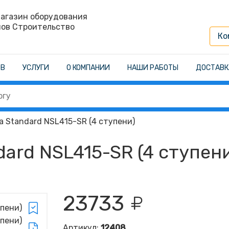
агазин оборудования
нов Строительство
Ко
ОВ
УСЛУГИ
О КОМПАНИИ
НАШИ РАБОТЫ
ДОСТАВК
 Standard NSL415-SR (4 ступени)
ard NSL415-SR (4 ступен
23733
Артикул:
12408