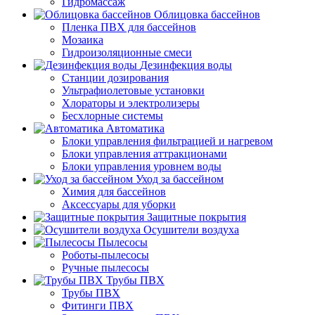
Гидромассаж
Облицовка бассейнов
Пленка ПВХ для бассейнов
Мозаика
Гидроизоляционные смеси
Дезинфекция воды
Станции дозирования
Ультрафиолетовые установки
Хлораторы и электролизеры
Бесхлорные системы
Автоматика
Блоки управления фильтрацией и нагревом
Блоки управления аттракционами
Блоки управления уровнем воды
Уход за бассейном
Химия для бассейнов
Аксессуары для уборки
Защитные покрытия
Осушители воздуха
Пылесосы
Роботы-пылесосы
Ручные пылесосы
Трубы ПВХ
Трубы ПВХ
Фитинги ПВХ