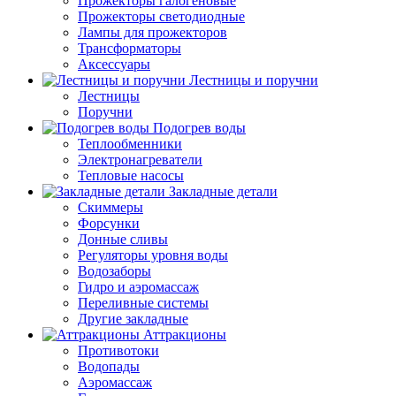
Прожекторы галогеновые
Прожекторы светодиодные
Лампы для прожекторов
Трансформаторы
Аксессуары
Лестницы и поручни
Лестницы
Поручни
Подогрев воды
Теплообменники
Электронагреватели
Тепловые насосы
Закладные детали
Скиммеры
Форсунки
Донные сливы
Регуляторы уровня воды
Водозаборы
Гидро и аэромассаж
Переливные системы
Другие закладные
Аттракционы
Противотоки
Водопады
Аэромассаж