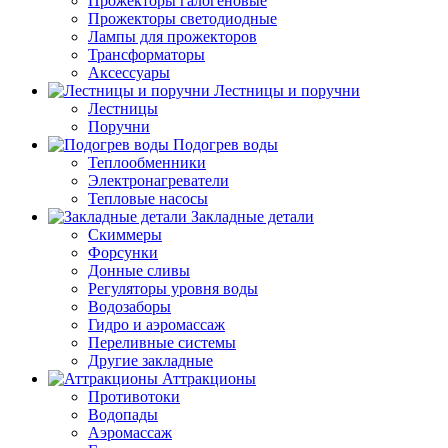
Прожекторы галогеновые
Прожекторы светодиодные
Лампы для прожекторов
Трансформаторы
Аксессуары
Лестницы и поручни
Лестницы
Поручни
Подогрев воды
Теплообменники
Электронагреватели
Тепловые насосы
Закладные детали
Скиммеры
Форсунки
Донные сливы
Регуляторы уровня воды
Водозаборы
Гидро и аэромассаж
Переливные системы
Другие закладные
Аттракционы
Противотоки
Водопады
Аэромассаж