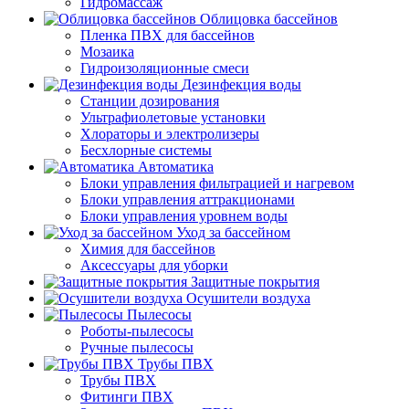
Гидромассаж
Облицовка бассейнов
Пленка ПВХ для бассейнов
Мозаика
Гидроизоляционные смеси
Дезинфекция воды
Станции дозирования
Ультрафиолетовые установки
Хлораторы и электролизеры
Бесхлорные системы
Автоматика
Блоки управления фильтрацией и нагревом
Блоки управления аттракционами
Блоки управления уровнем воды
Уход за бассейном
Химия для бассейнов
Аксессуары для уборки
Защитные покрытия
Осушители воздуха
Пылесосы
Роботы-пылесосы
Ручные пылесосы
Трубы ПВХ
Трубы ПВХ
Фитинги ПВХ