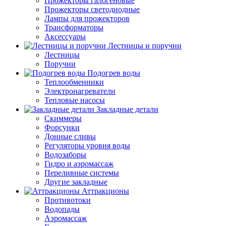
Прожекторы галогеновые
Прожекторы светодиодные
Лампы для прожекторов
Трансформаторы
Аксессуары
Лестницы и поручни
Лестницы
Поручни
Подогрев воды
Теплообменники
Электронагреватели
Тепловые насосы
Закладные детали
Скиммеры
Форсунки
Донные сливы
Регуляторы уровня воды
Водозаборы
Гидро и аэромассаж
Переливные системы
Другие закладные
Аттракционы
Противотоки
Водопады
Аэромассаж