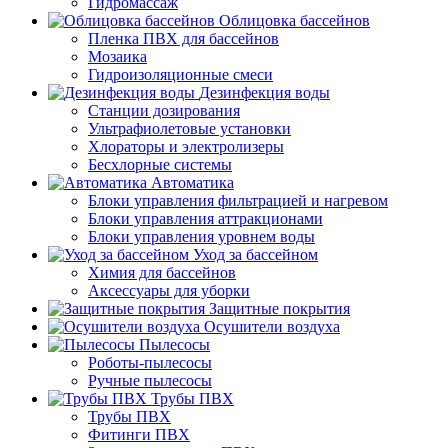
Гидромассаж
Облицовка бассейнов
Пленка ПВХ для бассейнов
Мозаика
Гидроизоляционные смеси
Дезинфекция воды
Станции дозирования
Ультрафиолетовые установки
Хлораторы и электролизеры
Бесхлорные системы
Автоматика
Блоки управления фильтрацией и нагревом
Блоки управления аттракционами
Блоки управления уровнем воды
Уход за бассейном
Химия для бассейнов
Аксессуары для уборки
Защитные покрытия
Осушители воздуха
Пылесосы
Роботы-пылесосы
Ручные пылесосы
Трубы ПВХ
Трубы ПВХ
Фитинги ПВХ