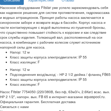
Описание
Характеристики
Отзывы
Насосное оборудование Fitstar уже успело зарекомендовать себя
как надежное решение для систем противотечения, гидромассажа
и водных аттракционов. Принцип работы насоса заключается в
синхронном заборе и возврате воды в бассейн. Корпус насоса и
части контактирующие с водой выполнены из пушечной бронзы,
что существенно повышает стойкость к коррозии и как следствие
срок службы изделия. Толкающий вал, расположенный на оси
насоса, в комбинации с рабочим колесом служит источником
напорной силы для насоса.
Напор: 12 м
Класс защиты корпуса электродвигателя: IP 55
Класс изоляции: F
Напор: 12 м
Подсоединения вход/выход: - НР 2 1/2 дюйма / фланец FB65
Класс защиты корпуса электродвигателя: IP 55
Класс изоляции: F
Насос Fitstar 7754050 (220/380В, без пф, 63м3/ч, 2.6Квт) всас. вых.
НР 2 1/2", напорн. вых. FB 65 в интернет-магазине aquaspool.ru.
Официальная гарантия. Бесплатная доставка
Связаться с нами