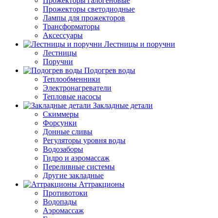
Прожекторы галогеновые
Прожекторы светодиодные
Лампы для прожекторов
Трансформаторы
Аксессуары
Лестницы и поручни
Лестницы
Поручни
Подогрев воды
Теплообменники
Электронагреватели
Тепловые насосы
Закладные детали
Скиммеры
Форсунки
Донные сливы
Регуляторы уровня воды
Водозаборы
Гидро и аэромассаж
Переливные системы
Другие закладные
Аттракционы
Противотоки
Водопады
Аэромассаж