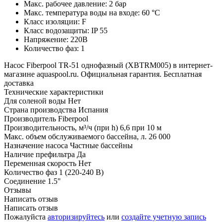
Макс. рабочее давление: 2 бар
Макс. температура воды на входе: 60 °C
Класс изоляции: F
Класс водозащиты: IP 55
Напряжение: 220В
Количество фаз: 1
Насос Fiberpool TR-51 однофазный (XBTRM005) в интернет-
магазине aquaspool.ru. Официальная гарантия. Бесплатная
доставка
Технические характеристики
Для соленой воды
Нет
Страна производства
Испания
Производитель
Fiberpool
Производительность, м³/ч (при h)
6,6 при 10 м
Макс. объем обслуживаемого бассейна, л.
26 000
Назначение насоса
Частные бассейны
Наличие префильтра
Да
Переменная скорость
Нет
Количество фаз
1 (220-240 В)
Соединение
1.5"
Отзывы
Написать отзыв
Написать отзыв
Пожалуйста
авторизируйтесь
или
создайте учетную запись