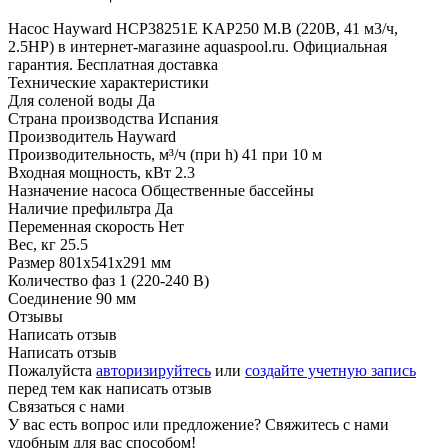
Насос Hayward HCP38251E KAP250 M.B (220В, 41 м3/ч,
2.5HP) в интернет-магазине aquaspool.ru. Официальная
гарантия. Бесплатная доставка
Технические характеристики
Для соленой воды
Да
Страна производства
Испания
Производитель
Hayward
Производительность, м³/ч (при h)
41 при 10 м
Входная мощность, кВт
2.3
Назначение насоса
Общественные бассейны
Наличие префильтра
Да
Переменная скорость
Нет
Вес, кг
25.5
Размер
801х541х291 мм
Количество фаз
1 (220-240 В)
Соединение
90 мм
Отзывы
Написать отзыв
Написать отзыв
Пожалуйста
авторизируйтесь
или
создайте учетную запись
перед тем как написать отзыв
Связаться с нами
У вас есть вопрос или предложение? Свяжитесь с нами
удобным для вас способом!