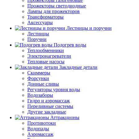
Прожекторы галогеновые
Прожекторы светодиодные
Лампы для прожекторов
Трансформаторы
Аксессуары
Лестницы и поручни
Лестницы
Поручни
Подогрев воды
Теплообменники
Электронагреватели
Тепловые насосы
Закладные детали
Скиммеры
Форсунки
Донные сливы
Регуляторы уровня воды
Водозаборы
Гидро и аэромассаж
Переливные системы
Другие закладные
Аттракционы
Противотоки
Водопады
Аэромассаж