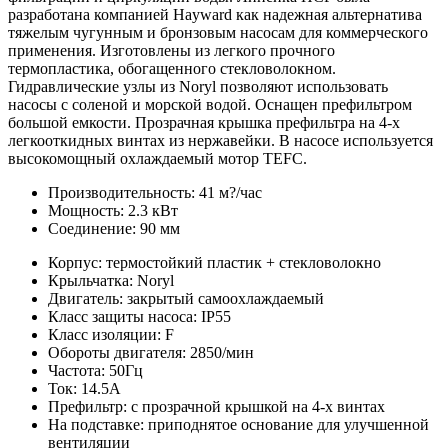
разработана компанией Hayward как надежная альтернатива
тяжелым чугунным и бронзовым насосам для коммерческого
применения. Изготовлены из легкого прочного
термопластика, обогащенного стекловолокном.
Гидравлические узлы из Noryl позволяют использовать
насосы с соленой и морской водой. Оснащен префильтром
большой емкости. Прозрачная крышка префильтра на 4-х
легкооткидных винтах из нержавейки. В насосе используется
высокомощный охлаждаемый мотор TEFC.
Производительность: 41 м?/час
Мощность: 2.3 кВт
Соединение: 90 мм
Корпус: термостойкий пластик + стекловолокно
Крыльчатка: Noryl
Двигатель: закрытый самоохлаждаемый
Класс защиты насоса: IP55
Класс изоляции: F
Обороты двигателя: 2850/мин
Частота: 50Гц
Ток: 14.5А
Префильтр: с прозрачной крышкой на 4-х винтах
На подставке: приподнятое основание для улучшенной
вентиляции