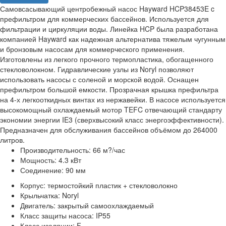
Самовсасывающий центробежный насос Hayward HCP38453E c
префильтром для коммерческих бассейнов. Используется для
фильтрации и циркуляции воды. Линейка HCP была разработана
компанией Hayward как надежная альтернатива тяжелым чугунным
и бронзовым насосам для коммерческого применения.
Изготовлены из легкого прочного термопластика, обогащенного
стекловолокном. Гидравлические узлы из Noryl позволяют
использовать насосы с соленой и морской водой. Оснащен
префильтром большой емкости. Прозрачная крышка префильтра
на 4-х легкооткидных винтах из нержавейки. В насосе используется
высокомощный охлаждаемый мотор TEFC отвечающий стандарту
экономии энергии IE3 (сверхвысокий класс энергоэффективности).
Предназначен для обслуживания бассейнов объёмом до 264000
литров.
Производительность: 66 м?/час
Мощность: 4.3 кВт
Соединение: 90 мм
Корпус: термостойкий пластик + стекловолокно
Крыльчатка: Noryl
Двигатель: закрытый самоохлаждаемый
Класс защиты насоса: IP55
Класс изоляции: F