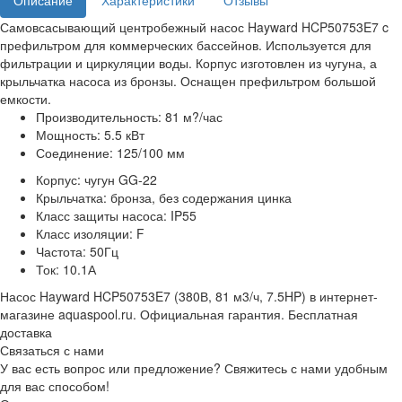
Описание
Характеристики
Отзывы
Самовсасывающий центробежный насос Hayward HCP50753E7 c
префильтром для коммерческих бассейнов. Используется для
фильтрации и циркуляции воды. Корпус изготовлен из чугуна, а
крыльчатка насоса из бронзы. Оснащен префильтром большой
емкости.
Производительность: 81 м?/час
Мощность: 5.5 кВт
Соединение: 125/100 мм
Корпус: чугун GG-22
Крыльчатка: бронза, без содержания цинка
Класс защиты насоса: IP55
Класс изоляции: F
Частота: 50Гц
Ток: 10.1А
Насос Hayward HCP50753E7 (380В, 81 м3/ч, 7.5HP) в интернет-
магазине aquaspool.ru. Официальная гарантия. Бесплатная
доставка
Связаться с нами
У вас есть вопрос или предложение? Свяжитесь с нами удобным
для вас способом!