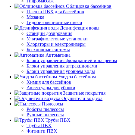
Гидромассаж
Облицовка бассейнов
Пленка ПВХ для бассейнов
Мозаика
Гидроизоляционные смеси
Дезинфекция воды
Станции дозирования
Ультрафиолетовые установки
Хлораторы и электролизеры
Бесхлорные системы
Автоматика
Блоки управления фильтрацией и нагревом
Блоки управления аттракционами
Блоки управления уровнем воды
Уход за бассейном
Химия для бассейнов
Аксессуары для уборки
Защитные покрытия
Осушители воздуха
Пылесосы
Роботы-пылесосы
Ручные пылесосы
Трубы ПВХ
Трубы ПВХ
Фитинги ПВХ