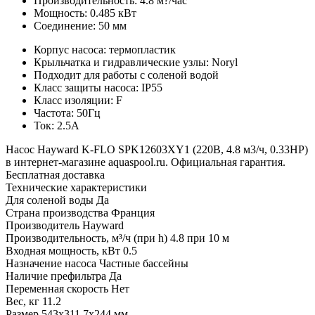
Производительность: 4.8 м?/час
Мощность: 0.485 кВт
Соединение: 50 мм
Корпус насоса: термопластик
Крыльчатка и гидравлические узлы: Noryl
Подходит для работы с соленой водой
Класс защиты насоса: IP55
Класс изоляции: F
Частота: 50Гц
Ток: 2.5А
Насос Hayward K-FLO SPK12603XY1 (220В, 4.8 м3/ч, 0.33НР)
в интернет-магазине aquaspool.ru. Официальная гарантия.
Бесплатная доставка
Технические характеристики
Для соленой воды
Да
Страна производства
Франция
Производитель
Hayward
Производительность, м³/ч (при h)
4.8 при 10 м
Входная мощность, кВт
0.5
Назначение насоса
Частные бассейны
Наличие префильтра
Да
Переменная скорость
Нет
Вес, кг
11.2
Размер
543х311.7х244 мм