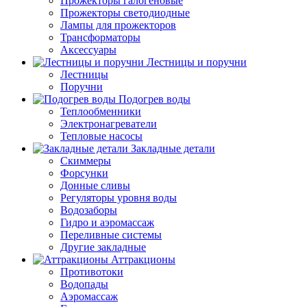
Прожекторы галогеновые
Прожекторы светодиодные
Лампы для прожекторов
Трансформаторы
Аксессуары
Лестницы и поручни
Лестницы
Поручни
Подогрев воды
Теплообменники
Электронагреватели
Тепловые насосы
Закладные детали
Скиммеры
Форсунки
Донные сливы
Регуляторы уровня воды
Водозаборы
Гидро и аэромассаж
Переливные системы
Другие закладные
Аттракционы
Противотоки
Водопады
Аэромассаж