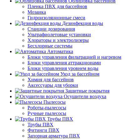
Облицовка бассейнов
Пленка ПВХ для бассейнов
Мозаика
Гидроизоляционные смеси
Дезинфекция воды
Станции дозирования
Ультрафиолетовые установки
Хлораторы и электролизеры
Бесхлорные системы
Автоматика
Блоки управления фильтрацией и нагревом
Блоки управления аттракционами
Блоки управления уровнем воды
Уход за бассейном
Химия для бассейнов
Аксессуары для уборки
Защитные покрытия
Осушители воздуха
Пылесосы
Роботы-пылесосы
Ручные пылесосы
Трубы ПВХ
Трубы ПВХ
Фитинги ПВХ
Запорная арматура ПВХ