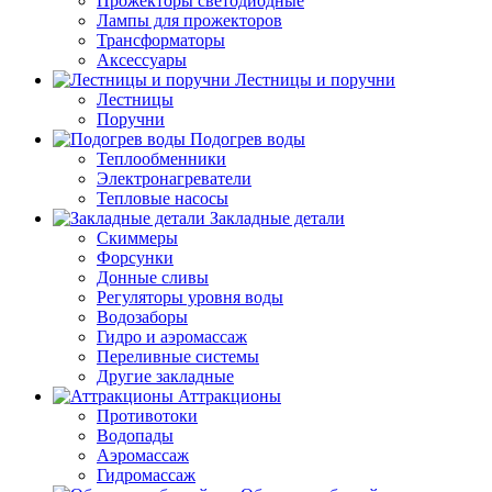
Прожекторы светодиодные
Лампы для прожекторов
Трансформаторы
Аксессуары
Лестницы и поручни
Лестницы
Поручни
Подогрев воды
Теплообменники
Электронагреватели
Тепловые насосы
Закладные детали
Скиммеры
Форсунки
Донные сливы
Регуляторы уровня воды
Водозаборы
Гидро и аэромассаж
Переливные системы
Другие закладные
Аттракционы
Противотоки
Водопады
Аэромассаж
Гидромассаж