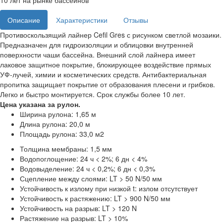
10 лет на рынке бассейнов
Описание
Характеристики
Отзывы
Противоскользящий лайнер Cefil Gres с рисунком светлой мозаики.
Предназначен для гидроизоляции и облицовки внутренней
поверхности чаши бассейна. Внешний слой лайнера имеет
лаковое защитное покрытие, блокирующее воздействие прямых
УФ-лучей, химии и косметических средств. Антибактериальная
пропитка защищает покрытие от образования плесени и грибков.
Легко и быстро монтируется. Срок службы более 10 лет.
Цена указана за рулон.
Ширина рулона: 1,65 м
Длина рулона: 20,0 м
Площадь рулона: 33,0 м2
Толщина мембраны: 1,5 мм
Водопоглощение: 24 ч < 2%; 6 дн < 4%
Водовыделение: 24 ч < 0,2%; 6 дн < 0,3%
Сцепление между слоями: LT > 50 N/50 мм
Устойчивость к излому при низкой t: излом отсутствует
Устойчивость к растяжению: LT > 900 N/50 мм
Устойчивость на разрыв: LT > 120 N
Растяжение на разрыв: LT > 10%