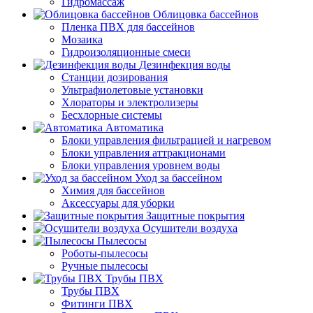
Гидромассаж
Облицовка бассейнов
Пленка ПВХ для бассейнов
Мозаика
Гидроизоляционные смеси
Дезинфекция воды
Станции дозирования
Ультрафиолетовые установки
Хлораторы и электролизеры
Бесхлорные системы
Автоматика
Блоки управления фильтрацией и нагревом
Блоки управления аттракционами
Блоки управления уровнем воды
Уход за бассейном
Химия для бассейнов
Аксессуары для уборки
Защитные покрытия
Осушители воздуха
Пылесосы
Роботы-пылесосы
Ручные пылесосы
Трубы ПВХ
Трубы ПВХ
Фитинги ПВХ