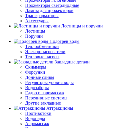
Прожекторы галогеновые
Прожекторы светодиодные
Лампы для прожекторов
Трансформаторы
Аксессуары
Лестницы и поручни
Лестницы
Поручни
Подогрев воды
Теплообменники
Электронагреватели
Тепловые насосы
Закладные детали
Скиммеры
Форсунки
Донные сливы
Регуляторы уровня воды
Водозаборы
Гидро и аэромассаж
Переливные системы
Другие закладные
Аттракционы
Противотоки
Водопады
Аэромассаж