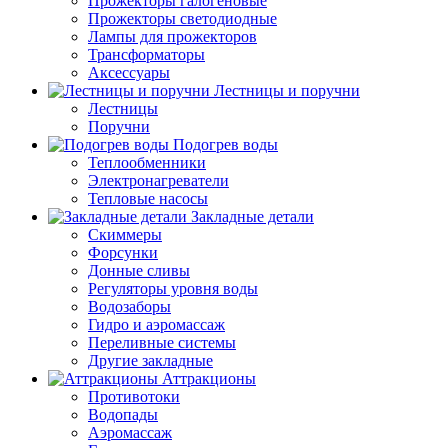
Прожекторы галогеновые
Прожекторы светодиодные
Лампы для прожекторов
Трансформаторы
Аксессуары
Лестницы и поручни
Лестницы
Поручни
Подогрев воды
Теплообменники
Электронагреватели
Тепловые насосы
Закладные детали
Скиммеры
Форсунки
Донные сливы
Регуляторы уровня воды
Водозаборы
Гидро и аэромассаж
Переливные системы
Другие закладные
Аттракционы
Противотоки
Водопады
Аэромассаж