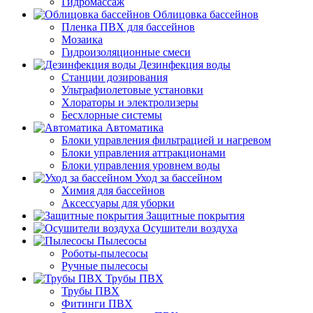
Гидромассаж
Облицовка бассейнов
Пленка ПВХ для бассейнов
Мозаика
Гидроизоляционные смеси
Дезинфекция воды
Станции дозирования
Ультрафиолетовые установки
Хлораторы и электролизеры
Бесхлорные системы
Автоматика
Блоки управления фильтрацией и нагревом
Блоки управления аттракционами
Блоки управления уровнем воды
Уход за бассейном
Химия для бассейнов
Аксессуары для уборки
Защитные покрытия
Осушители воздуха
Пылесосы
Роботы-пылесосы
Ручные пылесосы
Трубы ПВХ
Трубы ПВХ
Фитинги ПВХ