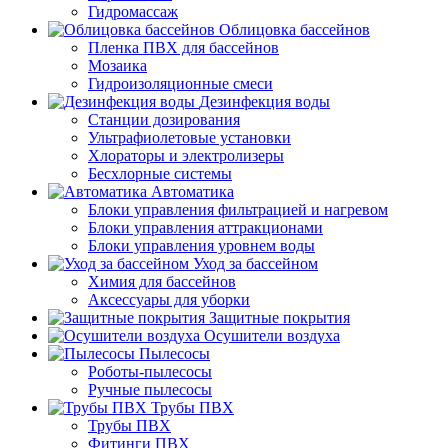
Гидромассаж
Облицовка бассейнов
Пленка ПВХ для бассейнов
Мозаика
Гидроизоляционные смеси
Дезинфекция воды
Станции дозирования
Ультрафиолетовые установки
Хлораторы и электролизеры
Бесхлорные системы
Автоматика
Блоки управления фильтрацией и нагревом
Блоки управления аттракционами
Блоки управления уровнем воды
Уход за бассейном
Химия для бассейнов
Аксессуары для уборки
Защитные покрытия
Осушители воздуха
Пылесосы
Роботы-пылесосы
Ручные пылесосы
Трубы ПВХ
Трубы ПВХ
Фитинги ПВХ