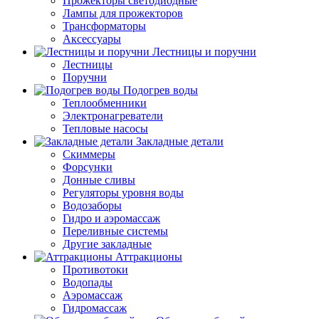
Прожекторы светодиодные
Лампы для прожекторов
Трансформаторы
Аксессуары
Лестницы и поручни
Лестницы
Поручни
Подогрев воды
Теплообменники
Электронагреватели
Тепловые насосы
Закладные детали
Скиммеры
Форсунки
Донные сливы
Регуляторы уровня воды
Водозаборы
Гидро и аэромассаж
Переливные системы
Другие закладные
Аттракционы
Противотоки
Водопады
Аэромассаж
Гидромассаж