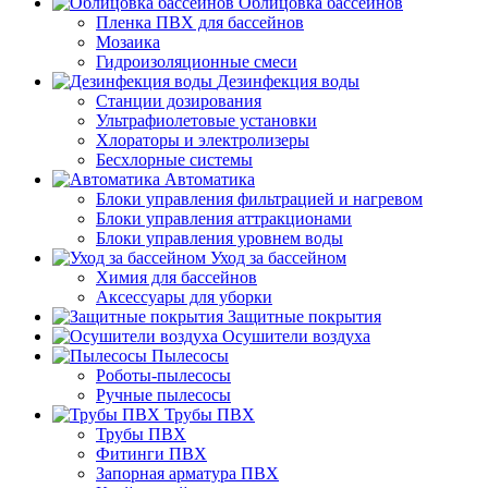
Облицовка бассейнов
Пленка ПВХ для бассейнов
Мозаика
Гидроизоляционные смеси
Дезинфекция воды
Станции дозирования
Ультрафиолетовые установки
Хлораторы и электролизеры
Бесхлорные системы
Автоматика
Блоки управления фильтрацией и нагревом
Блоки управления аттракционами
Блоки управления уровнем воды
Уход за бассейном
Химия для бассейнов
Аксессуары для уборки
Защитные покрытия
Осушители воздуха
Пылесосы
Роботы-пылесосы
Ручные пылесосы
Трубы ПВХ
Трубы ПВХ
Фитинги ПВХ
Запорная арматура ПВХ