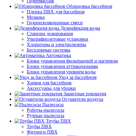
Гидромассаж
Облицовка бассейнов
Пленка ПВХ для бассейнов
Мозаика
Гидроизоляционные смеси
Дезинфекция воды
Станции дозирования
Ультрафиолетовые установки
Хлораторы и электролизеры
Бесхлорные системы
Автоматика
Блоки управления фильтрацией и нагревом
Блоки управления аттракционами
Блоки управления уровнем воды
Уход за бассейном
Химия для бассейнов
Аксессуары для уборки
Защитные покрытия
Осушители воздуха
Пылесосы
Роботы-пылесосы
Ручные пылесосы
Трубы ПВХ
Трубы ПВХ
Фитинги ПВХ