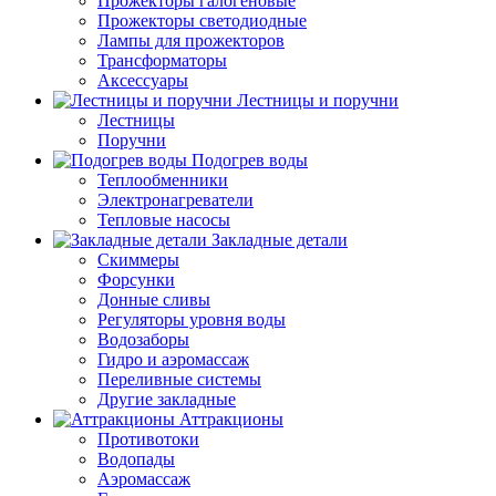
Прожекторы галогеновые
Прожекторы светодиодные
Лампы для прожекторов
Трансформаторы
Аксессуары
Лестницы и поручни
Лестницы
Поручни
Подогрев воды
Теплообменники
Электронагреватели
Тепловые насосы
Закладные детали
Скиммеры
Форсунки
Донные сливы
Регуляторы уровня воды
Водозаборы
Гидро и аэромассаж
Переливные системы
Другие закладные
Аттракционы
Противотоки
Водопады
Аэромассаж