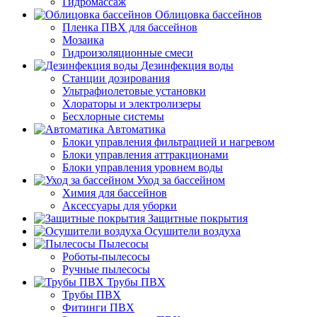
Гидромассаж
Облицовка бассейнов
Пленка ПВХ для бассейнов
Мозаика
Гидроизоляционные смеси
Дезинфекция воды
Станции дозирования
Ультрафиолетовые установки
Хлораторы и электролизеры
Бесхлорные системы
Автоматика
Блоки управления фильтрацией и нагревом
Блоки управления аттракционами
Блоки управления уровнем воды
Уход за бассейном
Химия для бассейнов
Аксессуары для уборки
Защитные покрытия
Осушители воздуха
Пылесосы
Роботы-пылесосы
Ручные пылесосы
Трубы ПВХ
Трубы ПВХ
Фитинги ПВХ