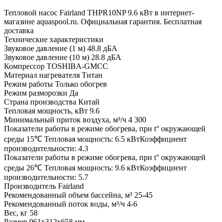
Тепловой насос Fairland THPR10NP 9.6 кВт в интернет-
магазине aquaspool.ru. Официальная гарантия. Бесплатная
доставка
Технические характеристики
Звуковое давление (1 м)
48.8 дБА
Звуковое давление (10 м)
28.8 дБА
Компрессор
TOSHIBA-GMCC
Материал нагревателя
Титан
Режим работы
Только обогрев
Режим разморозки
Да
Страна производства
Китай
Тепловая мощность, кВт
9.6
Минимальный приток воздуха, м³/ч
4 300
Показатели работы в режиме обогрева, при t° окружающей
среды 15℃
Тепловая мощность: 6.5 кВтКоэффициент
производительности: 4.3
Показатели работы в режиме обогрева, при t° окружающей
среды 26℃
Тепловая мощность: 9.6 кВтКоэффициент
производительности: 5.7
Производитель
Fairland
Рекомендованный объем бассейна, м³
25-45
Рекомендованный поток воды, м³/ч
4-6
Вес, кг
58
Размер
961x312x658 мм