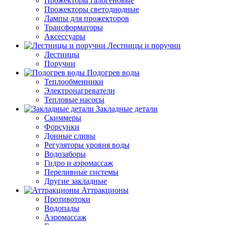
Прожекторы галогеновые
Прожекторы светодиодные
Лампы для прожекторов
Трансформаторы
Аксессуары
Лестницы и поручни
Лестницы
Поручни
Подогрев воды
Теплообменники
Электронагреватели
Тепловые насосы
Закладные детали
Скиммеры
Форсунки
Донные сливы
Регуляторы уровня воды
Водозаборы
Гидро и аэромассаж
Переливные системы
Другие закладные
Аттракционы
Противотоки
Водопады
Аэромассаж