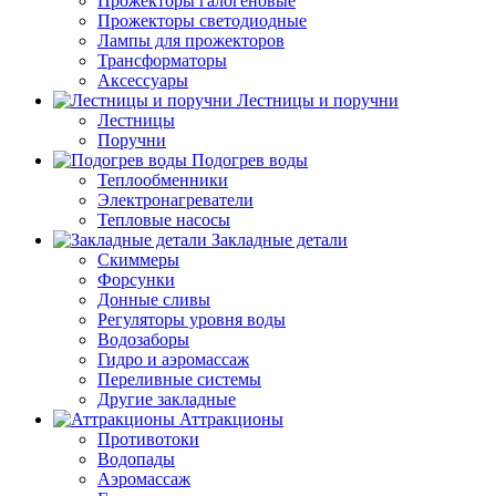
Прожекторы галогеновые
Прожекторы светодиодные
Лампы для прожекторов
Трансформаторы
Аксессуары
Лестницы и поручни
Лестницы
Поручни
Подогрев воды
Теплообменники
Электронагреватели
Тепловые насосы
Закладные детали
Скиммеры
Форсунки
Донные сливы
Регуляторы уровня воды
Водозаборы
Гидро и аэромассаж
Переливные системы
Другие закладные
Аттракционы
Противотоки
Водопады
Аэромассаж