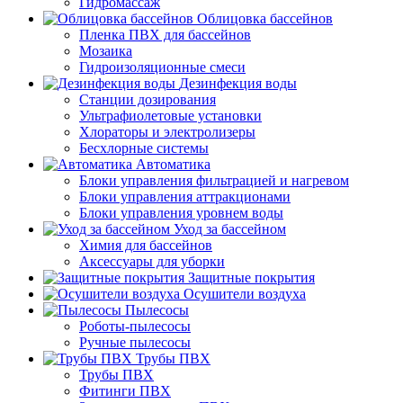
Гидромассаж
Облицовка бассейнов
Пленка ПВХ для бассейнов
Мозаика
Гидроизоляционные смеси
Дезинфекция воды
Станции дозирования
Ультрафиолетовые установки
Хлораторы и электролизеры
Бесхлорные системы
Автоматика
Блоки управления фильтрацией и нагревом
Блоки управления аттракционами
Блоки управления уровнем воды
Уход за бассейном
Химия для бассейнов
Аксессуары для уборки
Защитные покрытия
Осушители воздуха
Пылесосы
Роботы-пылесосы
Ручные пылесосы
Трубы ПВХ
Трубы ПВХ
Фитинги ПВХ