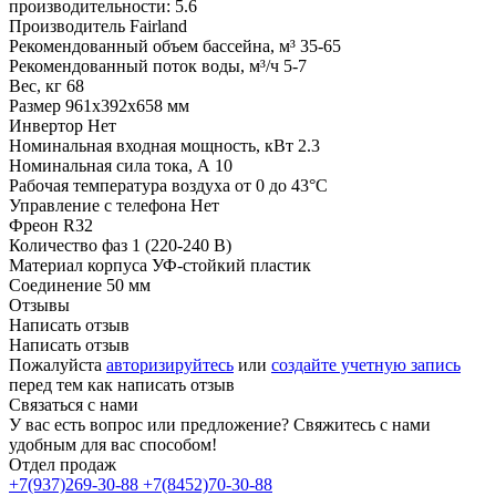
производительности: 5.6
Производитель
Fairland
Рекомендованный объем бассейна, м³
35-65
Рекомендованный поток воды, м³/ч
5-7
Вес, кг
68
Размер
961x392x658 мм
Инвертор
Нет
Номинальная входная мощность, кВт
2.3
Номинальная сила тока, А
10
Рабочая температура воздуха
от 0 до 43°C
Управление с телефона
Нет
Фреон
R32
Количество фаз
1 (220-240 В)
Материал корпуса
УФ-стойкий пластик
Соединение
50 мм
Отзывы
Написать отзыв
Написать отзыв
Пожалуйста
авторизируйтесь
или
создайте учетную запись
перед тем как написать отзыв
Связаться с нами
У вас есть вопрос или предложение? Свяжитесь с нами
удобным для вас способом!
Отдел продаж
+7(937)269-30-88
+7(8452)70-30-88