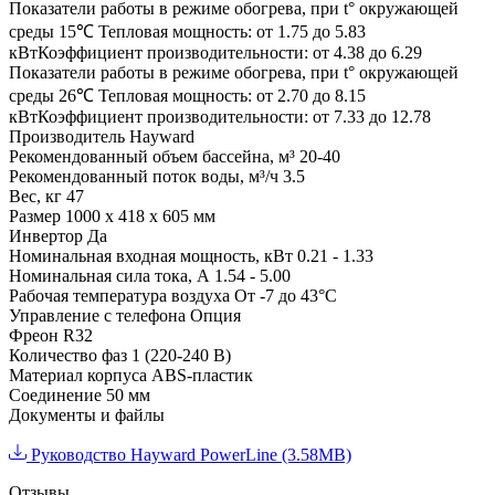
Показатели работы в режиме обогрева, при t° окружающей
среды 15℃
Тепловая мощность: от 1.75 до 5.83
кВтКоэффициент производительности: от 4.38 до 6.29
Показатели работы в режиме обогрева, при t° окружающей
среды 26℃
Тепловая мощность: от 2.70 до 8.15
кВтКоэффициент производительности: от 7.33 до 12.78
Производитель
Hayward
Рекомендованный объем бассейна, м³
20-40
Рекомендованный поток воды, м³/ч
3.5
Вес, кг
47
Размер
1000 х 418 х 605 мм
Инвертор
Да
Номинальная входная мощность, кВт
0.21 - 1.33
Номинальная сила тока, А
1.54 - 5.00
Рабочая температура воздуха
От -7 до 43°C
Управление с телефона
Опция
Фреон
R32
Количество фаз
1 (220-240 В)
Материал корпуса
ABS-пластик
Соединение
50 мм
Документы и файлы
Руководство Hayward PowerLine (3.58MB)
Отзывы