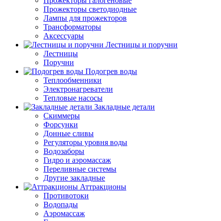
Прожекторы галогеновые
Прожекторы светодиодные
Лампы для прожекторов
Трансформаторы
Аксессуары
Лестницы и поручни
Лестницы
Поручни
Подогрев воды
Теплообменники
Электронагреватели
Тепловые насосы
Закладные детали
Скиммеры
Форсунки
Донные сливы
Регуляторы уровня воды
Водозаборы
Гидро и аэромассаж
Переливные системы
Другие закладные
Аттракционы
Противотоки
Водопады
Аэромассаж