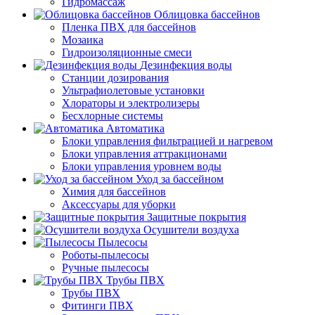
Гидромассаж
Облицовка бассейнов
Пленка ПВХ для бассейнов
Мозаика
Гидроизоляционные смеси
Дезинфекция воды
Станции дозирования
Ультрафиолетовые установки
Хлораторы и электролизеры
Бесхлорные системы
Автоматика
Блоки управления фильтрацией и нагревом
Блоки управления аттракционами
Блоки управления уровнем воды
Уход за бассейном
Химия для бассейнов
Аксессуары для уборки
Защитные покрытия
Осушители воздуха
Пылесосы
Роботы-пылесосы
Ручные пылесосы
Трубы ПВХ
Трубы ПВХ
Фитинги ПВХ