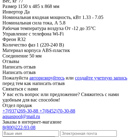
Вес, кг
77
Размер
1150 х 485 х 868 мм
Инвертор
Да
Номинальная входная мощность, кВт
1.33 - 7.05
Номинальная сила тока, А
5.8
Рабочая температура воздуха
От -12 до 35°C
Управление с телефона
Wi-Fi
Фреон
R32
Количество фаз
1 (220-240 В)
Материал корпуса
ABS-пластик
Соединение
50 мм
Отзывы
Написать отзыв
Написать отзыв
Пожалуйста
авторизируйтесь
или
создайте учетную запись
перед тем как написать отзыв
Связаться с нами
У вас есть вопрос или предложение? Свяжитесь с нами
удобным для вас способом!
Отдел продаж
+7(937)269-30-88
+7(8452)70-30-88
aquaspool@mail.ru
Заказы в интернет-магазине
8(800)222-93-08