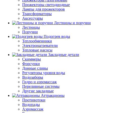
Прожекторы галогеновые
Прожекторы светодиодные
Лампы для прожекторов
Трансформаторы
Аксессуары
Лестницы и поручни
Лестницы
Поручни
Подогрев воды
Теплообменники
Электронагреватели
Тепловые насосы
Закладные детали
Скиммеры
Форсунки
Донные сливы
Регуляторы уровня воды
Водозаборы
Гидро и аэромассаж
Переливные системы
Другие закладные
Аттракционы
Противотоки
Водопады
Аэромассаж