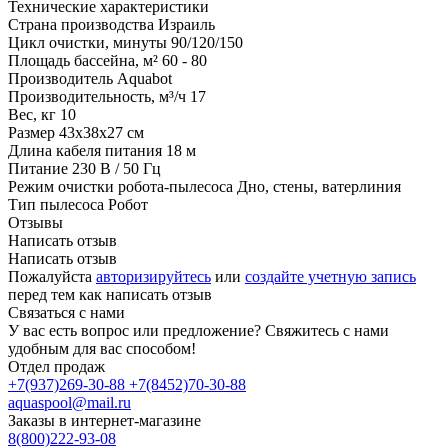
Технические характеристики
Страна производства
Израиль
Цикл очистки, минуты
90/120/150
Площадь бассейна, м²
60 - 80
Производитель
Aquabot
Производительность, м³/ч
17
Вес, кг
10
Размер
43х38х27 см
Длина кабеля питания
18 м
Питание
230 В / 50 Гц
Режим очистки робота-пылесоса
Дно, стены, ватерлиния
Тип пылесоса
Робот
Отзывы
Написать отзыв
Написать отзыв
Пожалуйста
авторизируйтесь
или
создайте учетную запись
перед тем как написать отзыв
Связаться с нами
У вас есть вопрос или предложение? Свяжитесь с нами
удобным для вас способом!
Отдел продаж
+7(937)269-30-88
+7(8452)70-30-88
aquaspool@mail.ru
Заказы в интернет-магазине
8(800)222-93-08