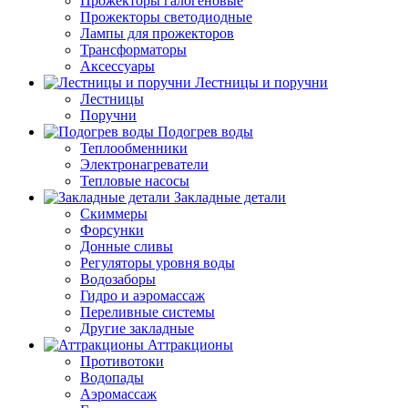
Прожекторы галогеновые
Прожекторы светодиодные
Лампы для прожекторов
Трансформаторы
Аксессуары
Лестницы и поручни
Лестницы
Поручни
Подогрев воды
Теплообменники
Электронагреватели
Тепловые насосы
Закладные детали
Скиммеры
Форсунки
Донные сливы
Регуляторы уровня воды
Водозаборы
Гидро и аэромассаж
Переливные системы
Другие закладные
Аттракционы
Противотоки
Водопады
Аэромассаж