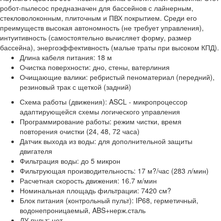
робот-пылесос предназначен для бассейнов с лайнерным,
стекловолоконным, плиточным и ПВХ покрытием. Среди его
преимуществ высокая автономность (не требует управления),
интуитивность (самостоятельно вычисляет форму, размер
бассейна), энергоэффективность (малые траты при высоком КПД).
Длина кабеля питания: 18 м
Очистка поверхности: дно, стены, ватерлиния
Очищающие валики: ребристый пеноматериал (передний),
резиновый трак с щеткой (задний)
Схема работы (движения): ASCL - микропроцессор
адаптирующейся схемы логического управления
Программирование работы: режим чистки, время
повторения очистки (24, 48, 72 часа)
Датчик выхода из воды: для дополнительной защиты
двигателя
Фильтрация воды: до 5 микрон
Фильтрующая производительность: 17 м?/час (283 л/мин)
Расчетная скорость движения: 16.7 м/мин
Номинальная площадь фильтрации: 7420 см?
Блок питания (контрольный пульт): IP68, герметичный,
водонепроницаемый, ABS+нерж.сталь
ДУ пульт: нет