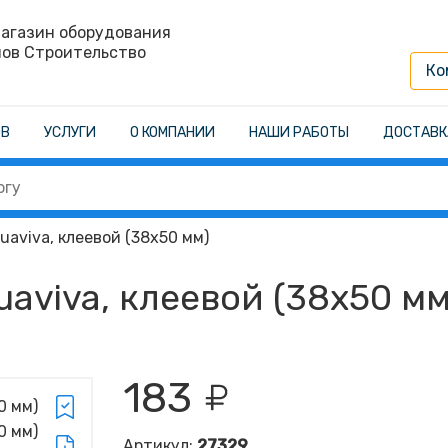
агазин оборудования
нов Строительство
Ко
ОВ
УСЛУГИ
О КОМПАНИИ
НАШИ РАБОТЫ
ДОСТАВК
aviva, клеевой (38х50 мм)
aviva, клеевой (38х50 мм
183
Артикул:
27329