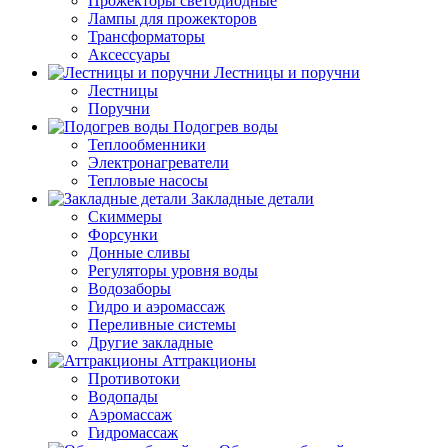
Прожекторы светодиодные
Лампы для прожекторов
Трансформаторы
Аксессуары
Лестницы и поручни
Лестницы
Поручни
Подогрев воды
Теплообменники
Электронагреватели
Тепловые насосы
Закладные детали
Скиммеры
Форсунки
Донные сливы
Регуляторы уровня воды
Водозаборы
Гидро и аэромассаж
Переливные системы
Другие закладные
Аттракционы
Противотоки
Водопады
Аэромассаж
Гидромассаж