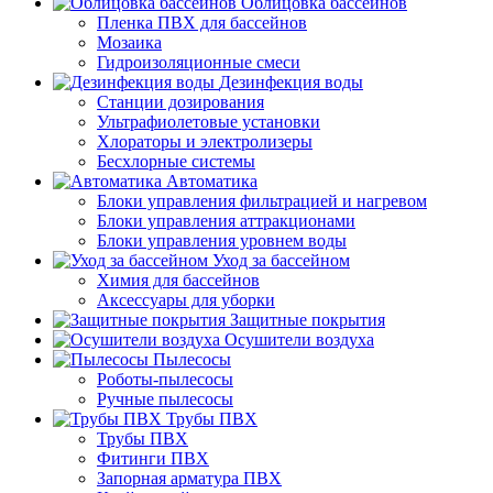
Облицовка бассейнов
Пленка ПВХ для бассейнов
Мозаика
Гидроизоляционные смеси
Дезинфекция воды
Станции дозирования
Ультрафиолетовые установки
Хлораторы и электролизеры
Бесхлорные системы
Автоматика
Блоки управления фильтрацией и нагревом
Блоки управления аттракционами
Блоки управления уровнем воды
Уход за бассейном
Химия для бассейнов
Аксессуары для уборки
Защитные покрытия
Осушители воздуха
Пылесосы
Роботы-пылесосы
Ручные пылесосы
Трубы ПВХ
Трубы ПВХ
Фитинги ПВХ
Запорная арматура ПВХ