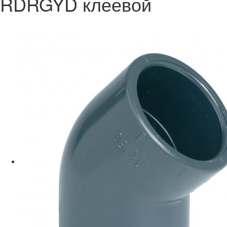
RDRGYD клеевой