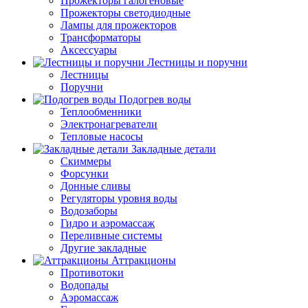
Прожекторы галогеновые
Прожекторы светодиодные
Лампы для прожекторов
Трансформаторы
Аксессуары
Лестницы и поручни
Лестницы
Поручни
Подогрев воды
Теплообменники
Электронагреватели
Тепловые насосы
Закладные детали
Скиммеры
Форсунки
Донные сливы
Регуляторы уровня воды
Водозаборы
Гидро и аэромассаж
Переливные системы
Другие закладные
Аттракционы
Противотоки
Водопады
Аэромассаж