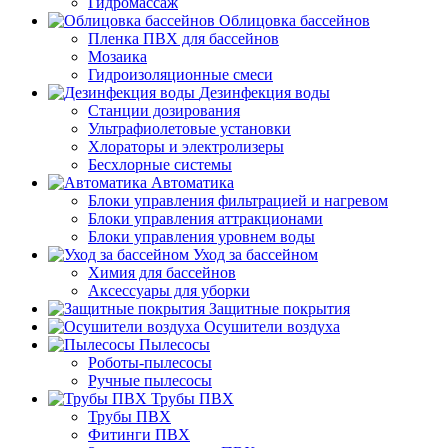
Гидромассаж
Облицовка бассейнов
Пленка ПВХ для бассейнов
Мозаика
Гидроизоляционные смеси
Дезинфекция воды
Станции дозирования
Ультрафиолетовые установки
Хлораторы и электролизеры
Бесхлорные системы
Автоматика
Блоки управления фильтрацией и нагревом
Блоки управления аттракционами
Блоки управления уровнем воды
Уход за бассейном
Химия для бассейнов
Аксессуары для уборки
Защитные покрытия
Осушители воздуха
Пылесосы
Роботы-пылесосы
Ручные пылесосы
Трубы ПВХ
Трубы ПВХ
Фитинги ПВХ