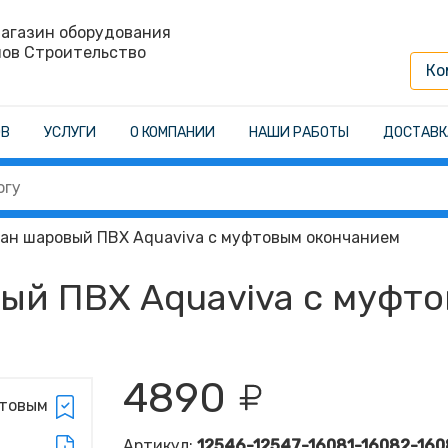
агазин оборудования
нов Строительство
Ко
ОВ
УСЛУГИ
О КОМПАНИИ
НАШИ РАБОТЫ
ДОСТАВК
ан шаровый ПВХ Aquaviva с муфтовым окончанием
ый ПВХ Aquaviva с муфт
4890
Артикул:
12546-12547-16081-16082-160