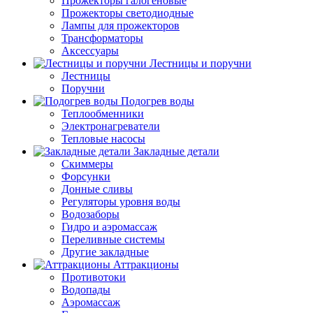
Прожекторы галогеновые
Прожекторы светодиодные
Лампы для прожекторов
Трансформаторы
Аксессуары
Лестницы и поручни
Лестницы
Поручни
Подогрев воды
Теплообменники
Электронагреватели
Тепловые насосы
Закладные детали
Скиммеры
Форсунки
Донные сливы
Регуляторы уровня воды
Водозаборы
Гидро и аэромассаж
Переливные системы
Другие закладные
Аттракционы
Противотоки
Водопады
Аэромассаж