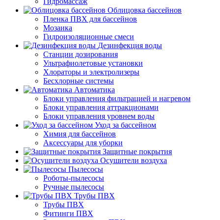
Гидромассаж
Облицовка бассейнов
Пленка ПВХ для бассейнов
Мозаика
Гидроизоляционные смеси
Дезинфекция воды
Станции дозирования
Ультрафиолетовые установки
Хлораторы и электролизеры
Бесхлорные системы
Автоматика
Блоки управления фильтрацией и нагревом
Блоки управления аттракционами
Блоки управления уровнем воды
Уход за бассейном
Химия для бассейнов
Аксессуары для уборки
Защитные покрытия
Осушители воздуха
Пылесосы
Роботы-пылесосы
Ручные пылесосы
Трубы ПВХ
Трубы ПВХ
Фитинги ПВХ