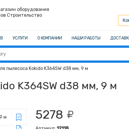
агазин оборудования
нов Строительство
Ко
ОВ
УСЛУГИ
О КОМПАНИИ
НАШИ РАБОТЫ
ДОСТАВК
ля пылесоса Kokido K364SW d38 мм, 9 м
ido K364SW d38 мм, 9 м
5278
Артикул:
12118