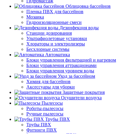
Гидромассаж
Облицовка бассейнов
Пленка ПВХ для бассейнов
Мозаика
Гидроизоляционные смеси
Дезинфекция воды
Станции дозирования
Ультрафиолетовые установки
Хлораторы и электролизеры
Бесхлорные системы
Автоматика
Блоки управления фильтрацией и нагревом
Блоки управления аттракционами
Блоки управления уровнем воды
Уход за бассейном
Химия для бассейнов
Аксессуары для уборки
Защитные покрытия
Осушители воздуха
Пылесосы
Роботы-пылесосы
Ручные пылесосы
Трубы ПВХ
Трубы ПВХ
Фитинги ПВХ