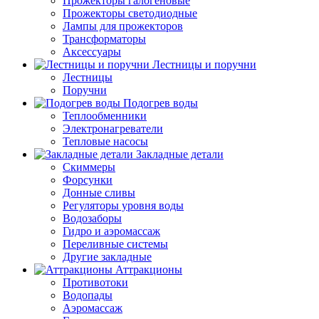
Прожекторы галогеновые
Прожекторы светодиодные
Лампы для прожекторов
Трансформаторы
Аксессуары
Лестницы и поручни
Лестницы
Поручни
Подогрев воды
Теплообменники
Электронагреватели
Тепловые насосы
Закладные детали
Скиммеры
Форсунки
Донные сливы
Регуляторы уровня воды
Водозаборы
Гидро и аэромассаж
Переливные системы
Другие закладные
Аттракционы
Противотоки
Водопады
Аэромассаж