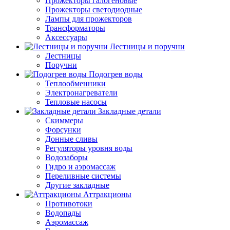
Прожекторы галогеновые
Прожекторы светодиодные
Лампы для прожекторов
Трансформаторы
Аксессуары
Лестницы и поручни
Лестницы
Поручни
Подогрев воды
Теплообменники
Электронагреватели
Тепловые насосы
Закладные детали
Скиммеры
Форсунки
Донные сливы
Регуляторы уровня воды
Водозаборы
Гидро и аэромассаж
Переливные системы
Другие закладные
Аттракционы
Противотоки
Водопады
Аэромассаж