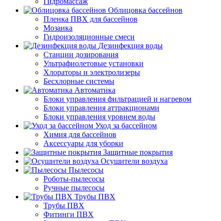
Гидромассаж
Облицовка бассейнов
Пленка ПВХ для бассейнов
Мозаика
Гидроизоляционные смеси
Дезинфекция воды
Станции дозирования
Ультрафиолетовые установки
Хлораторы и электролизеры
Бесхлорные системы
Автоматика
Блоки управления фильтрацией и нагревом
Блоки управления аттракционами
Блоки управления уровнем воды
Уход за бассейном
Химия для бассейнов
Аксессуары для уборки
Защитные покрытия
Осушители воздуха
Пылесосы
Роботы-пылесосы
Ручные пылесосы
Трубы ПВХ
Трубы ПВХ
Фитинги ПВХ