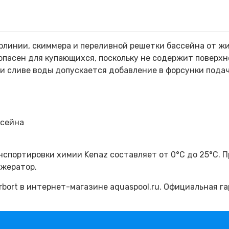
рлинии, скиммера и переливной решетки бассейна от ж
зопасен для купающихся, поскольку не содержит поверх
ри сливе воды допускается добавление в форсунки пода
ссейна
нспортировки химии Kenaz составляет от 0°C до 25°C.
ижератор.
bort в интернет-магазине aquaspool.ru. Официальная г