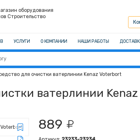
агазин оборудования
нов Строительство
Ко
ОВ
УСЛУГИ
О КОМПАНИИ
НАШИ РАБОТЫ
ДОСТАВК
едство для очистки ватерлинии Kenaz Voterbort
истки ватерлинии Kenaz 
889
Артикул:
23233-23234