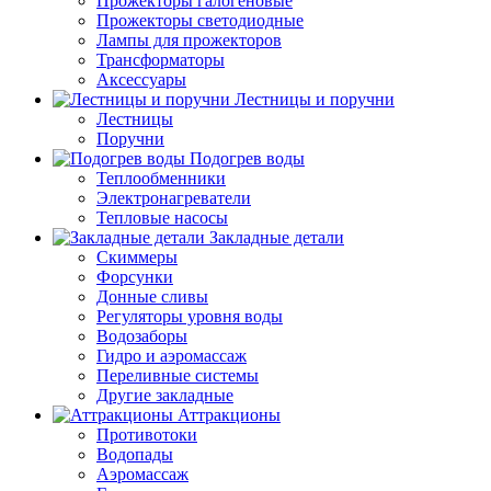
Прожекторы галогеновые
Прожекторы светодиодные
Лампы для прожекторов
Трансформаторы
Аксессуары
Лестницы и поручни
Лестницы
Поручни
Подогрев воды
Теплообменники
Электронагреватели
Тепловые насосы
Закладные детали
Скиммеры
Форсунки
Донные сливы
Регуляторы уровня воды
Водозаборы
Гидро и аэромассаж
Переливные системы
Другие закладные
Аттракционы
Противотоки
Водопады
Аэромассаж