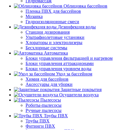
Гидромассаж
Облицовка бассейнов
Пленка ПВХ для бассейнов
Мозаика
Гидроизоляционные смеси
Дезинфекция воды
Станции дозирования
Ультрафиолетовые установки
Хлораторы и электролизеры
Бесхлорные системы
Автоматика
Блоки управления фильтрацией и нагревом
Блоки управления аттракционами
Блоки управления уровнем воды
Уход за бассейном
Химия для бассейнов
Аксессуары для уборки
Защитные покрытия
Осушители воздуха
Пылесосы
Роботы-пылесосы
Ручные пылесосы
Трубы ПВХ
Трубы ПВХ
Фитинги ПВХ