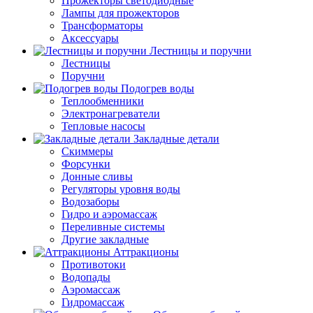
Прожекторы светодиодные
Лампы для прожекторов
Трансформаторы
Аксессуары
Лестницы и поручни
Лестницы
Поручни
Подогрев воды
Теплообменники
Электронагреватели
Тепловые насосы
Закладные детали
Скиммеры
Форсунки
Донные сливы
Регуляторы уровня воды
Водозаборы
Гидро и аэромассаж
Переливные системы
Другие закладные
Аттракционы
Противотоки
Водопады
Аэромассаж
Гидромассаж