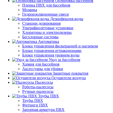
Облицовка бассейнов
Пленка ПВХ для бассейнов
Мозаика
Гидроизоляционные смеси
Дезинфекция воды
Станции дозирования
Ультрафиолетовые установки
Хлораторы и электролизеры
Бесхлорные системы
Автоматика
Блоки управления фильтрацией и нагревом
Блоки управления аттракционами
Блоки управления уровнем воды
Уход за бассейном
Химия для бассейнов
Аксессуары для уборки
Защитные покрытия
Осушители воздуха
Пылесосы
Роботы-пылесосы
Ручные пылесосы
Трубы ПВХ
Трубы ПВХ
Фитинги ПВХ
Запорная арматура ПВХ