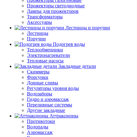
Прожекторы галогеновые
Прожекторы светодиодные
Лампы для прожекторов
Трансформаторы
Аксессуары
Лестницы и поручни
Лестницы
Поручни
Подогрев воды
Теплообменники
Электронагреватели
Тепловые насосы
Закладные детали
Скиммеры
Форсунки
Донные сливы
Регуляторы уровня воды
Водозаборы
Гидро и аэромассаж
Переливные системы
Другие закладные
Аттракционы
Противотоки
Водопады
Аэромассаж