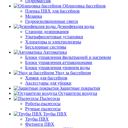
Гидромассаж
Облицовка бассейнов
Пленка ПВХ для бассейнов
Мозаика
Гидроизоляционные смеси
Дезинфекция воды
Станции дозирования
Ультрафиолетовые установки
Хлораторы и электролизеры
Бесхлорные системы
Автоматика
Блоки управления фильтрацией и нагревом
Блоки управления аттракционами
Блоки управления уровнем воды
Уход за бассейном
Химия для бассейнов
Аксессуары для уборки
Защитные покрытия
Осушители воздуха
Пылесосы
Роботы-пылесосы
Ручные пылесосы
Трубы ПВХ
Трубы ПВХ
Фитинги ПВХ